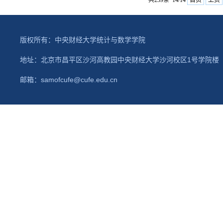
共239条 14/14
首页
上页
版权所有：中央财经大学统计与数学学院
地址：北京市昌平区沙河高教园中央财经大学沙河校区1号学院楼 邮政编码
邮箱：samofcufe@cufe.edu.cn