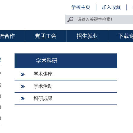
学校主页
│
加入收藏
│
流合作
党团工会
招生就业
下载
座
学术科研
学术讲座
7
5
学术活动
8
科研成果
8
3