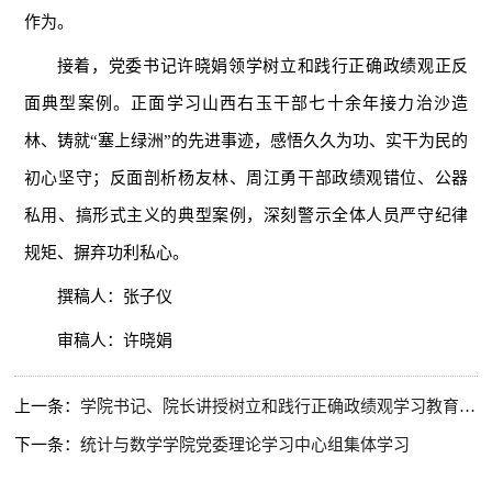
作为。
接着，党委书记许晓娟领学树立和践行正确政绩观正反
面典型案例。正面学习山西右玉干部七十余年接力治沙造
林、铸就“塞上绿洲”的先进事迹，感悟久久为功、实干为民的
初心坚守；反面剖析杨友林、周江勇干部政绩观错位、公器
私用、搞形式主义的典型案例，深刻警示全体人员严守纪律
规矩、摒弃功利私心。
撰稿人：张子仪
审稿人：许晓娟
上一条：
学院书记、院长讲授树立和践行正确政绩观学习教育专题党课 ​
下一条：
统计与数学学院党委理论学习中心组集体学习