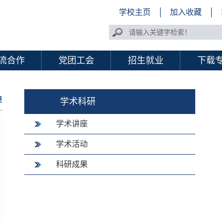
学校主页
│
加入收藏
│
流合作
党团工会
招生就业
下载
座
学术科研
学术讲座
学术活动
科研成果