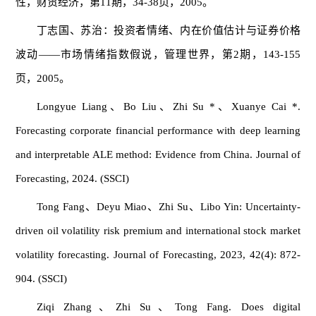
性，财贸经济，第11期，34-38页，2005。
丁志国、苏治：投资者情绪、内在价值估计与证券价格
波动——市场情绪指数假说，管理世界，第2期，143-155
页，2005。
Longyue Liang、Bo Liu、Zhi Su *、Xuanye Cai *.
Forecasting corporate financial performance with deep learning
and interpretable ALE method: Evidence from China. Journal of
Forecasting, 2024. (SSCI)
Tong Fang、Deyu Miao、Zhi Su、Libo Yin: Uncertainty-
driven oil volatility risk premium and international stock market
volatility forecasting. Journal of Forecasting, 2023, 42(4): 872-
904. (SSCI)
Ziqi Zhang、Zhi Su、Tong Fang. Does digital