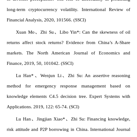
long-term cryptocurrency volatility. International Review of
Financial Analysis, 2020, 101566. (SSCI)
Xuan Mo、Zhi Su、Libo Yin*: Can the skewness of oil
returns affect stock returns? Evidence from China’s A-Share
markets. The North American Journal of Economics and
Finance, 2019, 50, 101042. (SSCI)
Lu Han*、Wenjun Li、Zhi Su: An assertive reasoning
method for emergency response management based on
knowledge elements C4.5 decision tree. Expert Systems with
Applications. 2019, 122: 65-74. (SCI)
Lu Han、Jingjian Xiao*、Zhi Su: Financing knowledge,
risk attitude and P2P borrowing in China. International Journal