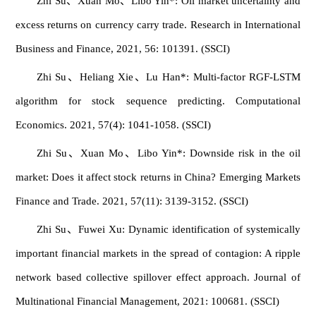
Zhi Su、Xuan Mo、Libo Yin*: Oil market uncertainty and
excess returns on currency carry trade. Research in International
Business and Finance, 2021, 56: 101391. (SSCI)
Zhi Su、Heliang Xie、Lu Han*: Multi-factor RGF-LSTM
algorithm for stock sequence predicting. Computational
Economics. 2021, 57(4): 1041-1058. (SSCI)
Zhi Su、Xuan Mo、Libo Yin*: Downside risk in the oil
market: Does it affect stock returns in China? Emerging Markets
Finance and Trade. 2021, 57(11): 3139-3152. (SSCI)
Zhi Su、Fuwei Xu: Dynamic identification of systemically
important financial markets in the spread of contagion: A ripple
network based collective spillover effect approach. Journal of
Multinational Financial Management, 2021: 100681. (SSCI)