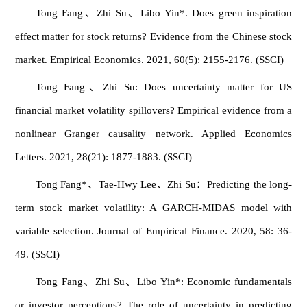
Tong Fang、Zhi Su、Libo Yin*. Does green inspiration
effect matter for stock returns? Evidence from the Chinese stock
market. Empirical Economics. 2021, 60(5): 2155-2176. (SSCI)
Tong Fang、Zhi Su: Does uncertainty matter for US
financial market volatility spillovers? Empirical evidence from a
nonlinear Granger causality network. Applied Economics
Letters. 2021, 28(21): 1877-1883. (SSCI)
Tong Fang*、Tae-Hwy Lee、Zhi Su：Predicting the long-
term stock market volatility: A GARCH-MIDAS model with
variable selection. Journal of Empirical Finance. 2020, 58: 36-
49. (SSCI)
Tong Fang、Zhi Su、Libo Yin*: Economic fundamentals
or investor perceptions? The role of uncertainty in predicting