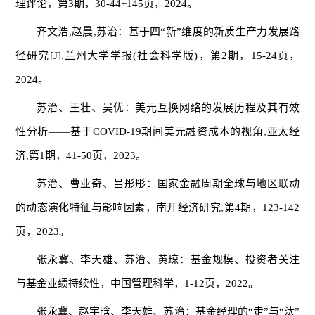
理评论，第3期，30-44+145页，2024。
齐文浩,赵晨,苏治：基于四“新”维度的新质生产力发展路
径研究[J].兰州大学学报(社会科学版)，第2期，15-24页，
2024。
苏治、王壮、吴优：美元互换网络的发展历程及其有效
性分析——基于COVID-19期间美元融资成本的视角,亚太经
济,第1期，41-50页，2023。
苏治、曹业奇、吕彤彤：国家金融周期全球与地区联动
的动态演化特征与影响因素，南开经济研究,第4期，123-142
页，2023。
张永冀、李天雄、苏治、黄琼：基金规模、投资者关注
与基金业绩持续性，中国管理科学，1-12页，2022。
张永冀、赵宇晗、李天雄、苏治：基金经理的“走”与“汰”