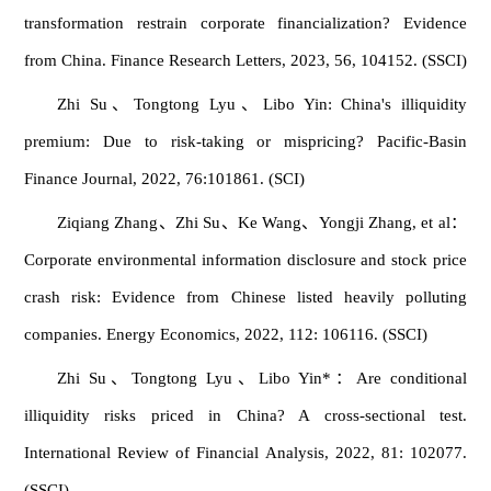
transformation restrain corporate financialization? Evidence
from China. Finance Research Letters, 2023, 56, 104152. (SSCI)
Zhi Su、Tongtong Lyu、Libo Yin: China's illiquidity
premium: Due to risk-taking or mispricing? Pacific-Basin
Finance Journal, 2022, 76:101861. (SCI)
Ziqiang Zhang、Zhi Su、Ke Wang、Yongji Zhang, et al：
Corporate environmental information disclosure and stock price
crash risk: Evidence from Chinese listed heavily polluting
companies. Energy Economics, 2022, 112: 106116. (SSCI)
Zhi Su、Tongtong Lyu、Libo Yin*：Are conditional
illiquidity risks priced in China? A cross-sectional test.
International Review of Financial Analysis, 2022, 81: 102077.
(SSCI)