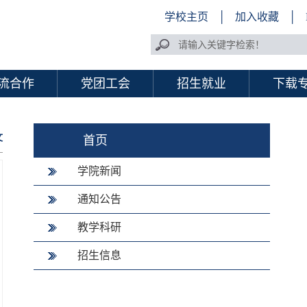
学校主页
│
加入收藏
│
流合作
党团工会
招生就业
下载
文
首页
学院新闻
通知公告
教学科研
招生信息