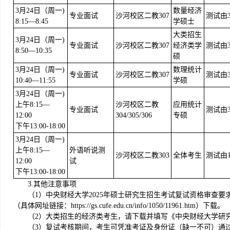
3月24日（周一)
数量经济
专业面试
沙河校区二教307
测试由
8:15—8:45
学硕士
大类招生
3月24日（周一)
专业面试
沙河校区二教307
经济类学
测试由
8:50—10:35
硕
3月24日（周一)
数理统计
专业面试
沙河校区二教307
测试由
10:40—11:55
学硕
3月24日（周一)
上午8:15—
沙河校区二教
应用统计
专业面试
测试由
12:00
304/305/306
专硕
下午13:00-18:00
3月24日（周一)
上午8:15—
外语听说测
沙河校区二教303
全体考生
测试由
12:00
试
下午13:00-18:00
3.其他注意事项
（1）中央财经大学2025年硕士研究生招生考试复试资格审查
（具体网址链接：https://gs.cufe.edu.cn/info/1050/11961.htm）下载。
（2）大类招生的经济类考生，请下载并填写《中央财经大学研
（3）复试考核期间，考生可凭准考证及身份证（缺一不可）通