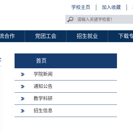
学校主页
│
加入收藏
│
流合作
党团工会
招生就业
下载
文
首页
学院新闻
通知公告
教学科研
招生信息