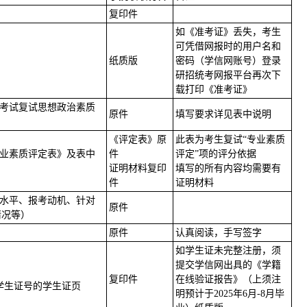
复印件
如《准考证》丢失，考生
可凭借网报时的用户名和
纸质版
密码（学信网账号）登录
研招统考网报平台再次下
载打印《准考证》
生考试复试思想政治素质
原件
填写要求详见表中说明
《评定表》原
此表为考生复试“专业素质
专业素质评定表》及表中
件
评定”项的评分依据
证明材料复印
填写的所有内容均需要有
件
证明材料
业水平、报考动机、针对
原件
情况等）
原件
认真阅读，手写签字
如学生证未完整注册，须
提交学信网出具的《学籍
复印件
在线验证报告》（上须注
学生证号的学生证页
明预计于2025年6月-8月毕