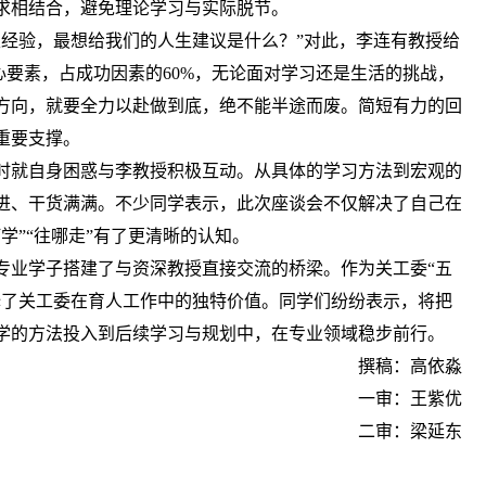
求相结合，避免理论学习与实际脱节。
生经验，最想给我们的人生建议是什么？”对此，李连有教授给
心要素，占成功因素的60%，无论面对学习还是生活的挑战，
方向，就要全力以赴做到底，绝不能半途而废。简短有力的回
重要支撑。
时就自身困惑与李教授积极互动。从具体的学习方法到宏观的
进、干货满满。不少同学表示，此次座谈会不仅解决了自己在
学”“往哪走”有了更清晰的认知。
专业学子搭建了与资深教授直接交流的桥梁。作为关工委“五
释了关工委在育人工作中的独特价值。同学们纷纷表示，将把
学的方法投入到后续学习与规划中，在专业领域稳步前行。
撰稿：高依淼
一审：王紫优
二审：梁延东