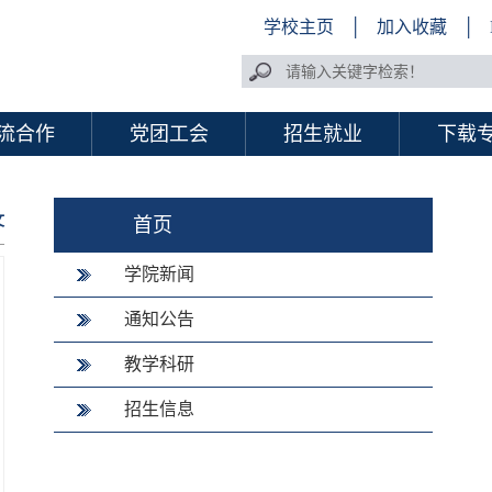
学校主页
│
加入收藏
│
流合作
党团工会
招生就业
下载
文
首页
学院新闻
通知公告
教学科研
招生信息