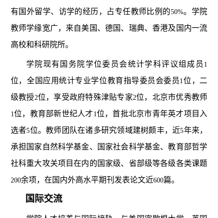
有国外留学、访学的经历，占专任教师比例的
。学院
50%
教师学缘宽广，来自美国、德国、瑞典、香港及国内一流
高校和科研院所。
学院现有国务院学位委员会统计学科评议组成员
1
位，全国应用统计专业学位教育指导委员会委员
位，二
1
级教授
位，享受政府特殊津贴专家
位，北京市优秀教师
2
2
位，教育部新世纪人才
位，首批北京市青年英才项目入
1
1
选者
位。教师团队在诸多研究领域建树颇丰，近
年来，
5
5
承担国家自然科学基金、国家社会科学基金、教育部哲学
社科重大攻关项目在内的国家级、省部级等各级各类课题
余项，在国内外高水平期刊发表论文近
篇。
200
600
国际交流