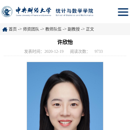
->
->
->
->
首页
师资团队
教师队伍
副教授
正文
许欣怡
发表时间：2020-12-19
阅读次数：
9733