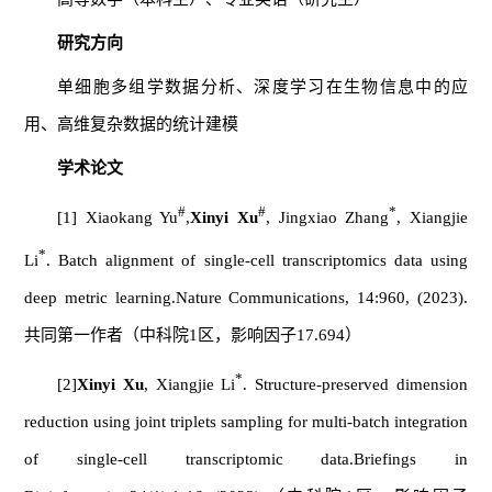
研究方向
单细胞多组学数据分析、深度学习在生物信息中的应
用、高维复杂数据的统计建模
学术论文
#
#
*
[1] Xiaokang Yu
,
Xinyi Xu
, Jingxiao Zhang
, Xiangjie
*
Li
. Batch alignment of single-cell transcriptomics data using
deep metric learning.
Nat
ure
Communications
, 14:960, (2023).
共同第一作者（中科院1区，影响因子17.694）
*
[2]
Xinyi Xu
, Xiangjie Li
. Structure-preserved dimension
reduction using joint triplets sampling for multi-batch integration
of single-cell transcriptomic data.
Briefings in