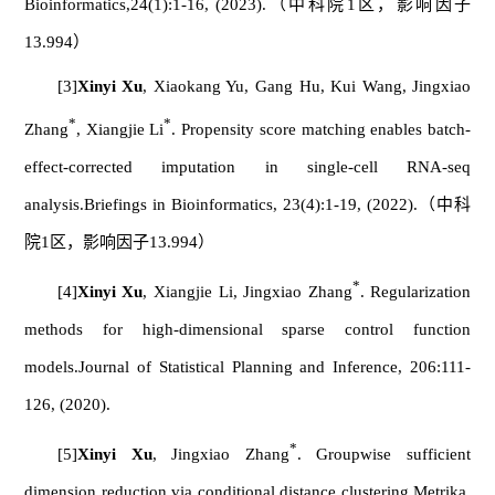
Bioinformatics
,24(1):1-16, (2023).（中科院1区，影响因子
13.994）
[3]
Xinyi Xu
, Xiaokang Yu, Gang Hu, Kui Wang, Jingxiao
*
*
Zhang
, Xiangjie Li
. Propensity score matching enables batch-
effect-corrected imputation in single-cell RNA-seq
analysis.
Briefings in Bioinformatics
, 23(4):1-19, (2022).（中科
院1区，影响因子13.994）
*
[4]
Xinyi Xu
, Xiangjie Li, Jingxiao Zhang
. Regularization
methods for high-dimensional sparse control function
models.
Journal of
Statistical Planning and Inference
, 206:111-
126, (2020).
*
[5]
Xinyi Xu
, Jingxiao Zhang
. Groupwise sufficient
dimension reduction via conditional distance clustering.
Metrika
,