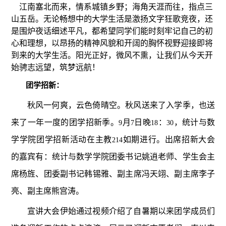
江南塞北而来，情系城镇乡野；海角天涯而往，指点三
山五岳。无论畅想中的大学生活是激扬文字狂歌竞夜，还
是围炉夜话细述平凡，都希望同学们能时刻牢记自己的初
心和理想，以昂扬的精神风貌和开阔的胸怀视野迎接即将
到来的大学生活。阳光正好，微风不熏，让我们从今天开
始骋志远望，筑梦远航！
团学招新：
秋风一何爽，云色倚晴空。秋风送来了入学季，也送
来了一年一度的团学招新季。
月
日晚
：
，统计与数
9
7
18
30
学学院团学招新活动在主教
如期进行。出席招新大会
214
的嘉宾有：统计与数学学院团委书记姚逍老师、学生会主
席杨旌、团委副书记韩锡雅、副主席冯天翊、副主席李子
亮、副主席熊宫涛。
宣讲大会伊始通过视频介绍了自暑期以来团学成员们