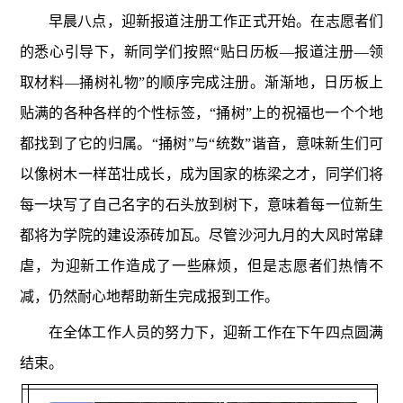
早晨八点，迎新报道注册工作正式开始。在志愿者们
的悉心引导下，新同学们按照“贴日历板—报道注册—领
取材料—捅树礼物”的顺序完成注册。渐渐地，日历板上
贴满的各种各样的个性标签，“捅树”上的祝福也一个个地
都找到了它的归属。“捅树”与“统数”谐音，意味新生们可
以像树木一样茁壮成长，成为国家的栋梁之才，同学们将
每一块写了自己名字的石头放到树下，意味着每一位新生
都将为学院的建设添砖加瓦。尽管沙河九月的大风时常肆
虐，为迎新工作造成了一些麻烦，但是志愿者们热情不
减，仍然耐心地帮助新生完成报到工作。
在全体工作人员的努力下，迎新工作在下午四点圆满
结束。