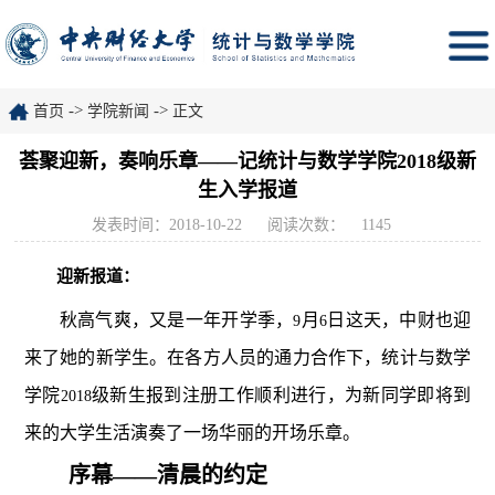
->
->
首页
学院新闻
正文
荟聚迎新，奏响乐章——记统计与数学学院2018级新
生入学报道
发表时间：2018-10-22
阅读次数：
1145
迎新报道：
秋高气爽，又是一年开学季，
月
日这天，中财也迎
9
6
来了她的新学生。在各方人员的通力合作下，统计与数学
学院
级新生报到注册工作顺利进行，
为新同学即将到
2018
来的大学生活演奏了一场华丽的开场乐章。
序幕——清晨的约定