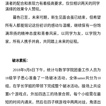
演者的配合和表现力有着极高要求，仅仅相识两天的同学
演绎的效果令人赞叹。
暮色已至，未来可期，新生见面会虽已结束，但希望
所有人都能铭记这份初识的感动与温暖，继续保有一份饱
满昂扬的精神态度和青春风采，以同学为友，以学院为
家，所有人携手并肩，共同踏上未来的征程。
破冰素拓：
2018
年
月
日下午，统计与数学学院团委工作人员为
9
8
级学子悉心准备了一场破冰活动，全体
共分为
18
samer
10
组，在学长学姐的带领下完成整个破冰活动。操场上共设
置
个游戏点，外加四选三的场景合照，每个小组需在最
6
短的时间内通关，然后在四子棋游戏中两两对战，角逐出