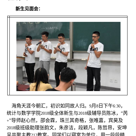
新生见面会：
海角天涯今朝汇，初识如同故人归。
月
日下午
，
9
8
6:30
统计与数学学院
级全体新生与
级辅导员陈冰，“芮
2018
2018
”导师赵心然，邵会霖，珠兰其奇格，张唯嘉，宾昊及
+
级班级助理张韵文，朱彦洁，段颖凡，陈哲昂，安坤
2018
呈共聚主教
教室。同学们以寝室为单位，用一段段精
212