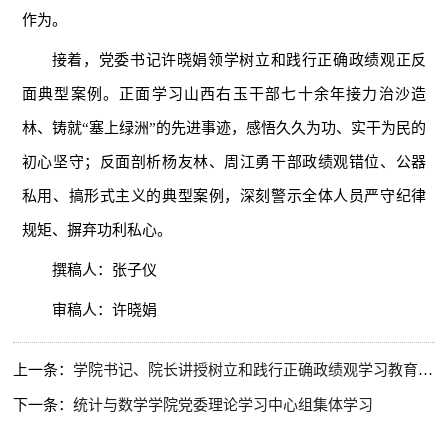
作为。
接着，党委书记许晓娟领学树立和践行正确政绩观正反
面典型案例。正面学习山西右玉干部七十余年接力治沙造
林、铸就“塞上绿洲”的先进事迹，感悟久久为功、实干为民的
初心坚守；反面剖析杨友林、周江勇干部政绩观错位、公器
私用、搞形式主义的典型案例，深刻警示全体人员严守纪律
规矩、摒弃功利私心。
撰稿人：张子仪
审稿人：许晓娟
上一条：
学院书记、院长讲授树立和践行正确政绩观学习教育专题党课 ​
下一条：
统计与数学学院党委理论学习中心组集体学习