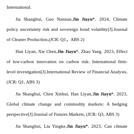
International.
Jia Shanghui, Guo Nannan,
Jin Jiayu
*. 2024, Climate
policy uncertainty risk and sovereign bond volatility[J].
Journal
of Cleaner Production
,(JCR: Q1，ABS 2)
Han Liyan, Xie Chen,
Jin Jiayu
*, Zhao Yang. 2023, Effect
of low-carbon innovation on carbon risk: International firm-
level investigation[J].
International Review of Financial Analysis
,
(JCR: Q1, ABS 3)
Jia Shanghui, Chen Xinhui, Han Liyan,
Jin Jiayu
*. 2023,
Global climate change and commodity markets: A hedging
perspective[J].
Journal of Futures Markets
, (JCR: Q3, ABS 3)
Jia Shanghui, Liu Yingke,
Jin Jiayu*
. 2023, Can climate