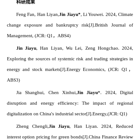
科研成果
Feng Fan, Han Liyan,
Jin Jiayu*
, Li Youwei. 2024, Climate
change exposure and bankruptcy risk[J].
British Journal of
Management
, (JCR: Q1，ABS4)
Jin J
iayu
, Han Liyan, Wu Lei, Zeng Hongchao. 2024,
Exploring the sources of systemic risk and trading strategies in
energy and stock markets[J].
Energy Economics
, (JCR: Q1，
ABS3)
Jia Shanghui, Chen Xinhui,
Jin Jiayu
*. 2024, Digital
disruption and energy efficiency: The impact of regional
digitalization on China's industrial sector[J].
Energy,
(JCR: Q1)
Zheng Chengli,
Jin Jiayu
, Han Liyan. 2024, Reduced
interest option pricing for green bonds[J].
China Finance Review