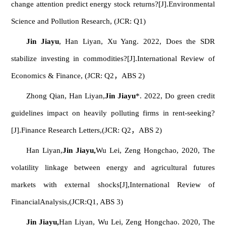
change attention predict energy stock returns?[J].
Environmental
Science and Pollution Research
, (JCR: Q1)
Jin J
iayu
, Han Liyan, Xu Yang. 2022, Does the SDR
stabilize investing in commodities?[J].
International Review of
Economics & Finance
, (JCR: Q2，ABS 2)
Zhong Qian, Han Liyan,
Jin Jiayu
*. 2022, Do green credit
guidelines impact on heavily polluting firms in rent-seeking?
[J].
Finance Research Letters,
(JCR: Q2，ABS 2)
Han Liyan,
Jin Jiayu
,
Wu Lei, Zeng Hongchao, 2020, The
volatility linkage between energy and agricultural futures
markets with external shocks[J],
International Review of
Financial
Analysis
,(JCR:Q1, ABS 3)
Jin Jiayu,
Han Liyan, Wu Lei, Zeng Hongchao. 2020, The