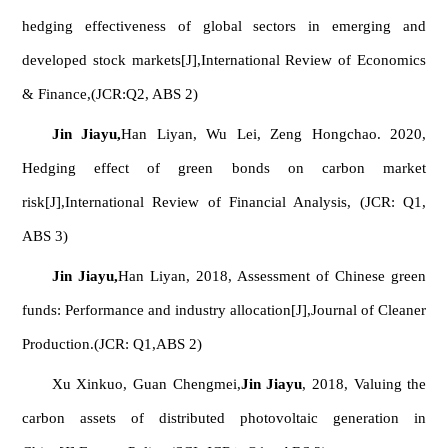
hedging effectiveness of global sectors in emerging and
developed stock markets[J],
International Review of Economics
& Finance
,(JCR:Q2, ABS 2)
Jin Jiayu,
Han Liyan, Wu Lei, Zeng Hongchao. 2020,
Hedging effect of green bonds on carbon market
risk[J],
International Review of Financial Analysis
, (JCR: Q1,
ABS 3)
Jin Jiayu,
Han Liyan, 2018, Assessment of Chinese green
funds: Performance and industry allocation[J],
Journal of Cleaner
Production
.(JCR: Q1,ABS 2)
Xu Xinkuo, Guan Chengmei,
Jin Jiayu
, 2018, Valuing the
carbon assets of distributed photovoltaic generation in