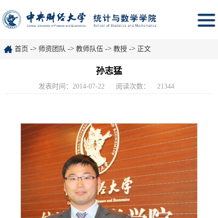
->
->
->
->
首页
师资团队
教师队伍
教授
正文
孙志猛
发表时间：2014-07-22
阅读次数：
21344