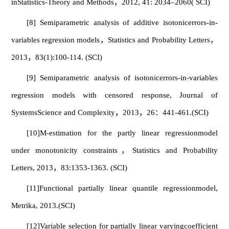
inStatistics-Theory and Methods，2012, 41: 2034–2060( SCI)
[8] Semiparametric analysis of additive isotonicerrors-in-
variables regression models，Statistics and Probability Letters，
2013，83(1):100-114. (SCI)
[9] Semiparametric analysis of isotonicerrors-in-variables
regression models with censored response, Journal of
SystemsScience and Complexity，2013，26：441-461.(SCI)
[10]M-estimation for the partly linear regressionmodel
under monotonicity constraints，Statistics and Probability
Letters, 2013，83:1353-1363. (SCI)
[11]Functional partially linear quantile regressionmodel,
Metrika, 2013.(SCI)
[12]Variable selection for partially linear varyingcoefficient