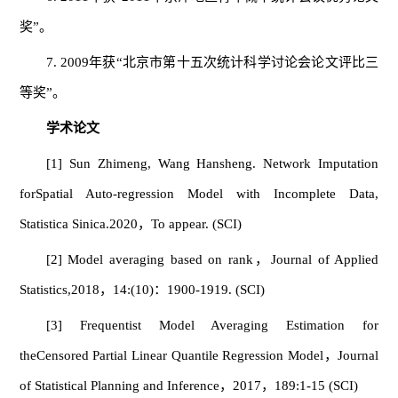
奖”。
7. 2009年获“北京市第十五次统计科学讨论会论文评比三
等奖”。
学术论文
[1] Sun Zhimeng, Wang Hansheng. Network Imputation
forSpatial Auto-regression Model with Incomplete Data,
Statistica Sinica.2020，To appear. (SCI)
[2] Model averaging based on rank，Journal of Applied
Statistics,2018，14:(10)：1900-1919. (SCI)
[3] Frequentist Model Averaging Estimation for
theCensored Partial Linear Quantile Regression Model，Journal
of Statistical Planning and Inference，2017，189:1-15 (SCI)