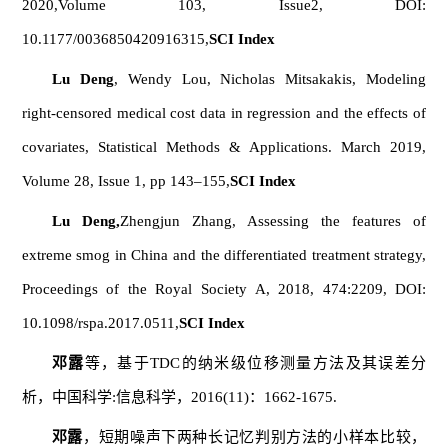
2020,Volume 103, Issue2, DOI:
10.1177/0036850420916315,
SCI Index
Lu Deng
, Wendy Lou, Nicholas Mitsakakis, Modeling
right-censored medical cost data in regression and the effects of
covariates, Statistical Methods & Applications. March 2019,
Volume 28, Issue 1, pp 143–155,
SCI Index
Lu Deng,
Zhengjun Zhang, Assessing the features of
extreme smog in China and the differentiated treatment strategy,
Proceedings of the Royal Society A, 2018, 474:2209, DOI:
10.1098/rspa.2017.0511,
SCI Index
邓露
等，基于TDC的纳米级位移测量方法及其误差分
析，中国科学:信息科学，2016(11)：1662-1675.
邓露
，短期噪声下两种长记忆判别方法的小样本比较，