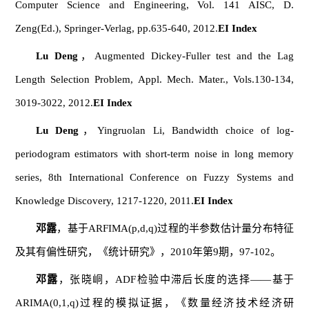
Computer Science and Engineering, Vol. 141 AISC, D.
Zeng(Ed.), Springer-Verlag, pp.635-640, 2012.
EI Index
Lu Deng
，Augmented Dickey-Fuller test and the Lag
Length Selection Problem, Appl. Mech. Mater., Vols.130-134,
3019-3022, 2012.
EI Index
Lu Deng
，Yingruolan Li, Bandwidth choice of log-
periodogram estimators with short-term noise in long memory
series, 8th International Conference on Fuzzy Systems and
Knowledge Discovery, 1217-1220, 2011.
EI Index
邓露
，基于ARFIMA(p,d,q)过程的半参数估计量分布特征
及其有偏性研究，《统计研究》，2010年第9期，97-102。
邓露
，张晓峒，ADF检验中滞后长度的选择——基于
ARIMA(0,1,q)过程的模拟证据，《数量经济技术经济研