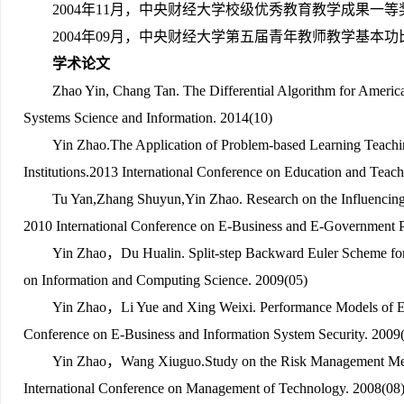
2004年11月，中央财经大学校级优秀教育教学成果一等
2004年09月，中央财经大学第五届青年教师教学基本
学术论文
Zhao Yin, Chang Tan. The Differential Algorithm for Americ
Systems Science and Information. 2014(10)
Yin Zhao.The Application of Problem-based Learning Teachi
Institutions.2013 International Conference on Education and Tea
Tu Yan,Zhang Shuyun,Yin Zhao. Research on the Influencing
2010 International Conference on E-Business and E-Government 
Yin Zhao，Du Hualin. Split-step Backward Euler Scheme for
on Information and Computing Science. 2009(05)
Yin Zhao，Li Yue and Xing Weixi. Performance Models of E-B
Conference on E-Business and Information System Security. 2009
Yin Zhao，Wang Xiuguo.
Study on the Risk Management Met
International Conference on Management of Technology. 2008(08