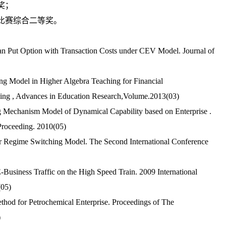
奖；
功比赛综合二等奖。
an Put Option with Transaction Costs under CEV Model. Journal of
ng Model in Higher Algebra Teaching for Financial
ching , Advances in Education Research,Volume.2013(03)
 Mechanism Model of Dynamical Capability based on Enterprise .
Proceeding. 2010(05)
 Regime Switching Model. The Second International Conference
usiness Traffic on the High Speed Train. 2009 International
(05)
hod for Petrochemical Enterprise
. Proceedings of The
)