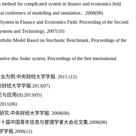
is method for complicated system in finance and economics field
onal conference of modelling and simulation．2008(08)
System in Finance and Economics Field. Proceeding of the Second
Systems and Technology. 2007(10)
olio Model Based on Stochastic Benchmark. Proceedings of the
ve disc brake system. Proceedings of the first international
.中央财经大学学报. 2015 (12)
大学学报.2013(07)
II).2013(05)
1(06)
研究
.中央财经大学学报. 2008(08)
第十届中国青年信息与管理学者大会论文集.2008(08)
.2008(12)