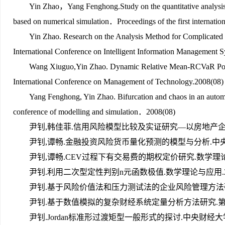
Yin Zhao，Yang Fenghong.
Study on the quantitative analys
based on numerical simulation
．Proceedings of the first internati
Yin Zhao. Research on the Analysis Method for Complicated 
International Conference on Intelligent Information Management 
Wang Xiuguo,Yin Zhao. Dynamic Relative Mean-RCVaR Portf
International Conference on Management of Technology.2008(08)
Yang Fenghong, Yin Zhao. Bifurcation and chaos in an automoti
conference of modelling and simulation．2008(08)
尹钊,韩佳菲.信用风险模型比较及实证研究—以房地产企业为例
尹钊,谭畅.金融投资风险货币量化预测的模型与分析.中央财经
尹钊,谭畅.CEV过程下有交易费的期权定价研究.数学理论与应用(
尹钊.利用二次型定性判别n元函数极值.数学理论与应用.201
尹钊.
基于风险价值法和压力测试法的企业风险管理方法
尹钊.
基于数值模拟的复杂财经系统定量分析方法研究
.
尹钊.Jordan标准形过渡矩型一般形式的探讨.中央财经大学学报