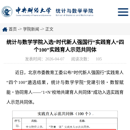
->
->
首页
学院新闻
正文
统计与数学学院入选“时代新人强国行”实践育人“四
个100”实践育人示范共同体
发表时间：2026-04-07
阅读次数：
105
近日，北京市委教育工委公布“时代新人强国行”实践育人
“四个100”遴选结果，统计与数学学院“党建引领・数智赋
能・协同育人——‘1+N’校地共建育人共同体”成功入选实践育
人示范共同体。